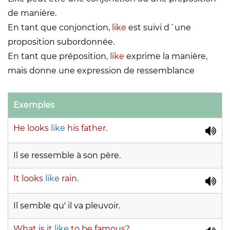
de manière.
En tant que conjonction,
like
est suivi d´une
proposition subordonnée.
En tant que préposition,
like
exprime la manière,
mais donne une expression de ressemblance
Exemples
He looks
like
his father.
Il se ressemble à son père.
It looks
like
rain.
Il semble qu' il va pleuvoir.
What is it
like
to be famous?