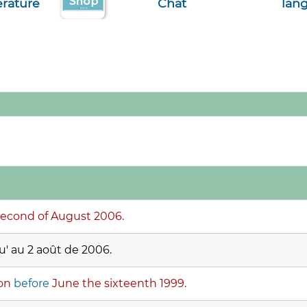
terature
Chat
lan
econd of August 2006.
u' au 2 août de 2006.
ion
before
June the sixteenth 1999.