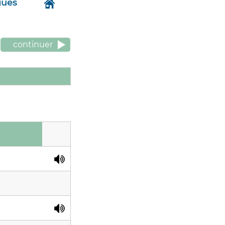
gues
continuer