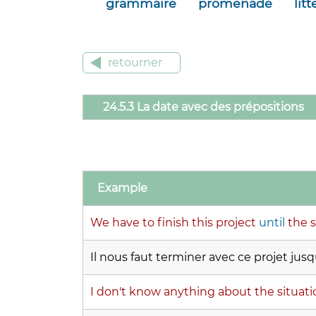
grammaire
promenade
lit
retourner
24.5.3 La date avec des prépositions
Example
We have to finish this project
until
the s
Il nous faut terminer avec ce projet jusq
I don't know anything about the situat