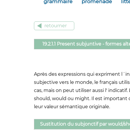
grammaire
promenade
lit
retourner
19.2.1.1 Present subjuntive - formes alt
Après des expressions qui expriment l´insé
subjective vers le monde, le français utili
cas, mais on peut utiliser aussi l' indicat
should, would ou might. Il est importan
leur valeur sémantique originale.
Sustitution du subjonctif par would/s