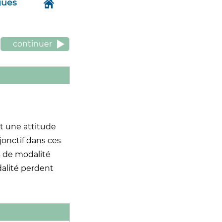
gues
continuer
nt une attitude
bjonctif dans ces
es de modalité
dalité perdent