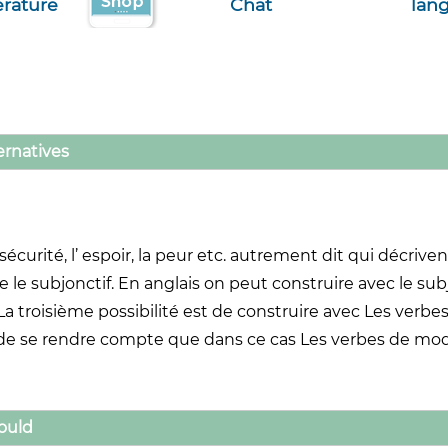
terature
Chat
lan
ernatives
curité, l’ espoir, la peur etc. autrement dit qui décrive
se le subjonctif. En anglais on peut construire avec le su
if. La troisième possibilité est de construire avec Les verb
t de se rendre compte que dans ce cas Les verbes de mo
hould