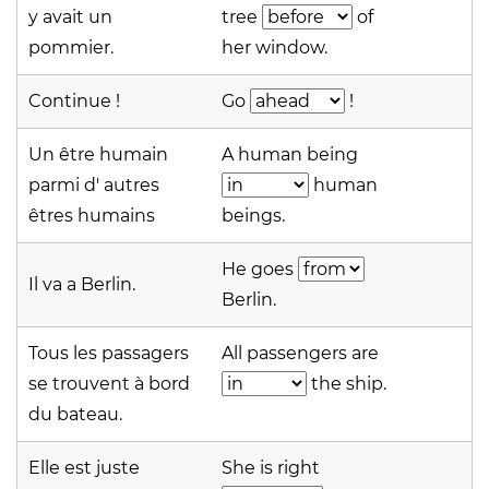
y avait un
tree
of
pommier.
her window.
Continue !
Go
!
Un être humain
A human being
parmi d' autres
human
êtres humains
beings.
He goes
Il va a Berlin.
Berlin.
Tous les passagers
All passengers are
se trouvent à bord
the ship.
du bateau.
Elle est juste
She is right